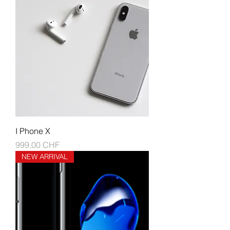
I Phone X
Prezzo
999,00 CHF
NEW ARRIVAL