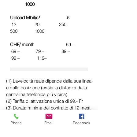
1000
Upload Mbit/s¹
6
12 20 250
500 1000
CHF/ month
59 –
69 – 79 – 89 –
99 – 119–
(1) Lavelocità reale dipende dalla sua linea
e dalla posizione (ossia la distanza dalla
centralina telefonica più vicina).
(2) Tariffa di attivazione unica di 99.- Fr
(3) Durata minima del contratto di 12 mesi.
Il contratto deve essere cancellato 2 mesi
prima del termine. In caso di cancellazione
Phone
Email
Facebook
del contratto prima della durata minima
contrattuale, i costi rimanenti per le