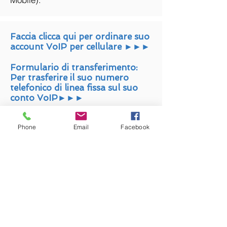
Faccia clicca qui per ordinare suo
account VoIP per cellulare
►►►
Formulario di transferimento:
Per trasferire il suo numero
telefonico di linea fissa sul suo
conto VoIP►►►
ABOUT
Phone
Email
Facebook
Informazioni su Télésonique
Awards
Events
News & Media
SERVICES
Rete fissa
VoIP – Telefonia Digitale
Internet