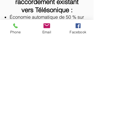
raccordement existant
vers Télésonique :
Économie automatique de 50 % sur
tous les appels
Une seule facture pour votre
Phone
Email
Facebook
raccordement et les appels
téléphoniques.
Boîte de messagerie vocale
gratuite.
La facture comprend des appels
téléphoniques sans frais
supplémentaires.
Option d’ajouter l’internet haute
vitesse (10/1 Mbit/s) pour
seulement 24.- FR. / mois
Le plan demi-tarif est inclus sans
frais additionnels. L’abonnement
mensuel de 9.-FR. est annulé.
Transférez votre raccordement vers Télésonique