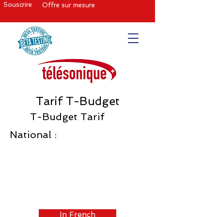
Souscrire
Offre sur mesure
Tarif T-Budget
T-Budget Tarif
National :
In French