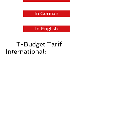
In German
In English
T-Budget Tarif
International:
ABOUT
À Propos de Télésonique
Awards
Events
News & Media
SERVICES
Réseau fixe
VoIP – Digital Telephony