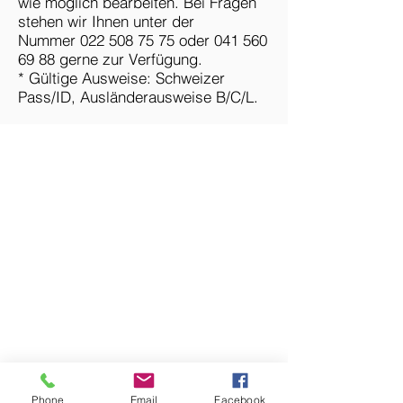
wie möglich bearbeiten. Bei Fragen
stehen wir Ihnen unter der
Nummer
022 508 75 75
oder
041 560
69 88
gerne zur Verfügung.
* Gültige Ausweise: Schweizer
Pass/ID, Ausländerausweise B/C/L.
Über uns
History & Mission
Awards
Events
News & Media
SERVICES
Festnetz
IP – Digitaltelefonie
Internetzugang
Mobil
Zusätzliche Telefonnummer
Kombiangebote
Ankauf Smartphones & iPad
Phone
Email
Facebook