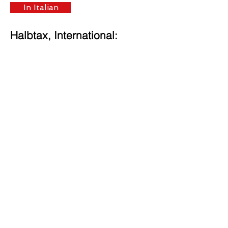
In Italian
Halbtax, International:
Über uns
History & Mission
Awards
Events
News & Media
SERVICES
Festnetz
IP – Digitaltelefonie
Internetzugang
Mobil